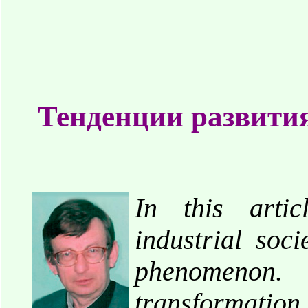
Тенденции развити
In this arti
industrial soci
phenomenon.
transformatio